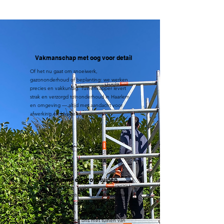
Vakmanschap met oog voor detail
Of het nu gaat om snoeiwerk,
gazononderhoud of beplanting: we werken
precies en vakkundig. Tuinenkapper levert
strak en verzorgd tuinonderhoud in Haarlem
en omgeving — altijd met aandacht voor
afwerking en kwaliteit.
Voor kleine én grote tuinen
Van compacte stadstuin tot ruime achtertuin:
wij stemmen het onderhoud af op uw
situatie. Particulieren in Haarlem en
omgeving vertrouwen ons met tuinen van