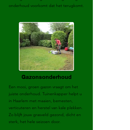
onderhoud voorkomt dat het terugkomt.
Gazonsonderhoud
Een mooi, groen gazon vraagt om het
juiste onderhoud. Tuinenkapper helpt u
in Haarlem met maaien, bemesten,
verticuteren en herstel van kale plekken.
Zo blijft jouw grasveld gezond, dicht en
sterk, het hele seizoen door.