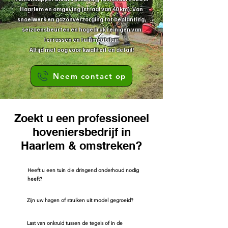
Haarlem en omgeving (straal van 40 km). Van
snoeiwerk en gazonverzorging tot beplanting,
seizoensbeurten en hogedruk reinigen van
terrassen en tuinmeubilair.
Altijd met oog voor
kwaliteit
en detail!
Neem contact op
Zoekt u een professioneel
hoveniersbedrijf in
Haarlem & omstreken?
Heeft u een tuin die dringend onderhoud nodig
heeft?
Zijn uw hagen of struiken uit model gegroeid?
Last van onkruid tussen de tegels of in de