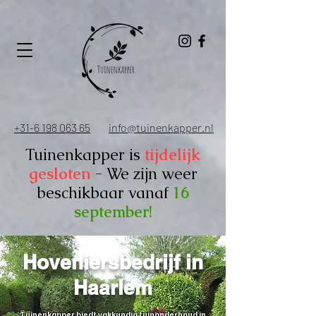
+31-6 198 063 65
info@tuinenkapper.nl
Tuinenkapper is
tijdelijk
gesloten
- We zijn weer
beschikbaar vanaf
16
september!
Hoveniersbedrijf
in
Haarlem
Tuinenkapper biedt vakkundig tuinonderhoud in