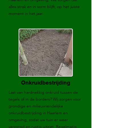
alles strak en in vorm blijft, op het juiste
moment in het jaar.
Onkruidbestrijding
Last van hardnekkig onkruid tussen de
tegels of in de borders? Wij zorgen voor
grondige en milieuvriendelijke
onkruidbestrijding in Haarlem en
omgeving, zodat uw tuin er weer
verzorgd en rustig uitziet. Regelmatig