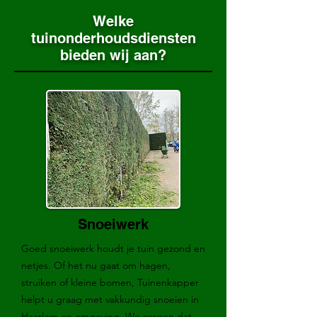
Welke
tuinonderhoudsdiensten
bieden wij aan?
Snoeiwerk
Goed snoeiwerk houdt je tuin gezond en
netjes. Of het nu gaat om hagen,
struiken of kleine bomen, Tuinenkapper
helpt u graag met vakkundig snoeien in
Haarlem en omgeving. We zorgen dat