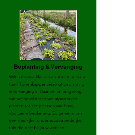
Beplanting & Vervanging
Wilt u nieuwe kleuren en structuur in uw
tuin? Tuinenkapper verzorgt beplanting
& vervanging in Haarlem en omgeving,
van het verwijderen van afgestorven
planten tot het plaatsen van frisse,
duurzame beplanting. Zo geniet u van
een kleurrijke, onderhoudsvriendelijke
tuin die past bij jouw wensen.