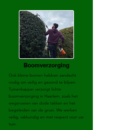
Boomverzorging
Ook kleine bomen hebben aandacht
nodig om veilig en gezond te blijven.
Tuinenkapper verzorgt lichte
boomverzorging in Haarlem, zoals het
wegsnoeien van dode takken en het
begeleiden van de groei. We werken
veilig, vakkundig en met respect voor uw
tuin.