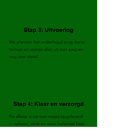
Stap 3: Uitvoering
We plannen het onderhoud in op korte
termijn en voeren alles uit met zorg en
oog voor detail.
Stap 4: Klaar en verzorgd
Na afloop is uw tuin netjes opgeleverd
— schoon, strak en weer helemaal klaar
om van te genieten.