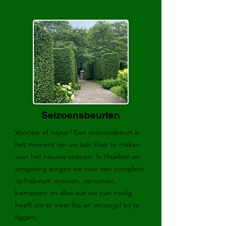
Seizoensbeurten
Voorjaar of najaar? Een seizoensbeurt is
het moment om uw tuin klaar te maken
voor het nieuwe seizoen. In Haarlem en
omgeving zorgen we voor een complete
opfrisbeurt: snoeien, opruimen,
bemesten en alles wat uw tuin nodig
heeft om er weer fris en verzorgd bij te
liggen.