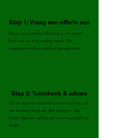
Stap 1: Vraag een offerte aan
Stuur een bericht of bel ons, en vertel
kort wat uw tuin nodig heeft. We
reageren snel en denken graag mee.
Stap 2: Tuincheck & advies
Stuur ons een paar foto's van uw tuin, of
we komen langs als dat nodig is. Op
basis daarvan ontvangt u een voorstel op
maat.