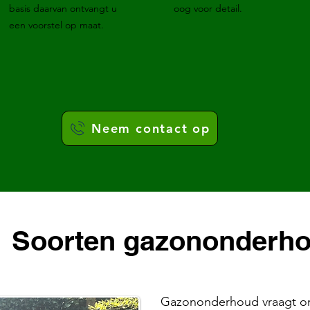
basis daarvan ontvangt u
oog voor detail.
een voorstel op maat.
Neem contact op
Soorten gazononderh
Gazononderhoud vraagt om