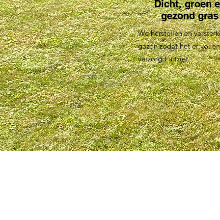
Dicht, groen 
gezond gras
We herstellen en verster
gazon zodat het er vol en
verzorgd uitziet.