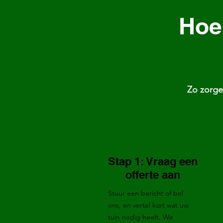
Hoe
Zo zorgen
Stap 1: Vraag een
offerte aan
Stuur een bericht of bel
ons, en vertel kort wat uw
tuin nodig heeft. We