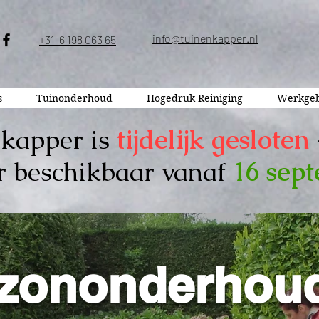
info@tuinenkapper.nl
+31-6 198 063 65
s
Tuinonderhoud
Hogedruk Reiniging
Werkgeb
kapper is
tijdelijk gesloten
r beschikbaar vanaf
16 sep
zononderhoud