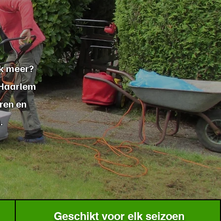
ak meer?
 Haarlem
ren en
.
Geschikt voor elk seizoen