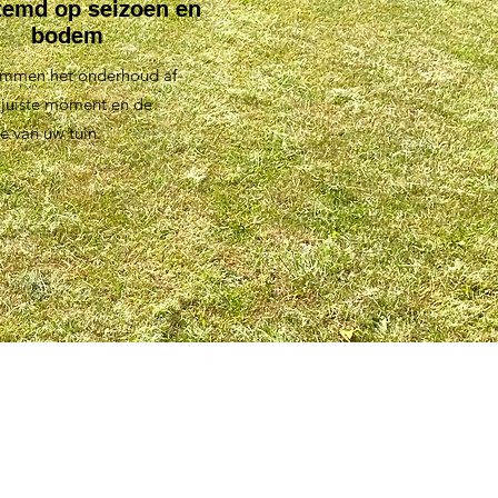
temd op seizoen en
bodem
mmen het onderhoud af
 juiste moment en de
e van uw tuin.