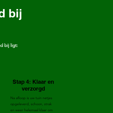
 bij
 bij ligt:
Stap 4: Klaar en
verzorgd
Na afloop is uw tuin netjes
opgeleverd, schoon, strak
en weer helemaal klaar om