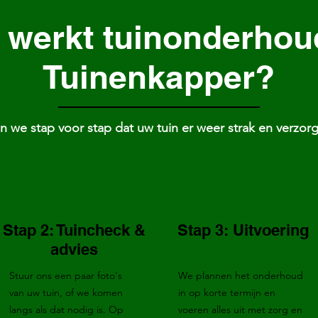
 werkt tuinonderhoud
Tuinenkapper?
 we stap voor stap dat uw tuin er weer strak en verzorgd
Stap 2: Tuincheck &
Stap 3: Uitvoering
advies
Stuur ons een paar foto's
We plannen het onderhoud
van uw tuin, of we komen
in op korte termijn en
langs als dat nodig is. Op
voeren alles uit met zorg en