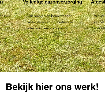
en
Volledige gazonverzorging
Afges
ken uw
Van maaien en bemesten tot
We ste
verticuteren en doorzaaien —
op het
alles voor een sterk gazon.
conditi
Bekijk hier ons werk!