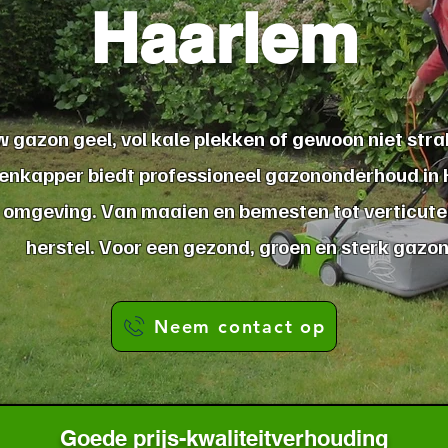
Haarlem
w gazon geel, vol kale plekken of gewoon niet str
enkapper biedt professioneel gazononderhoud in
 omgeving. Van maaien en bemesten tot verticute
herstel. Voor een gezond, groen en sterk gazon
Neem contact op
Goede prijs-kwaliteitverhouding