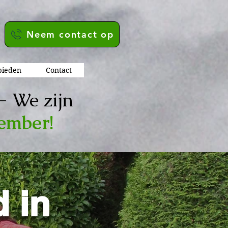
Neem contact op
ieden
Contact
- We zijn
tember!
 in