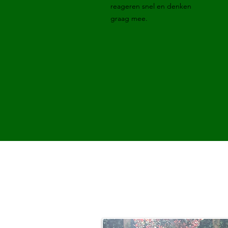
reageren snel en denken
graag mee.